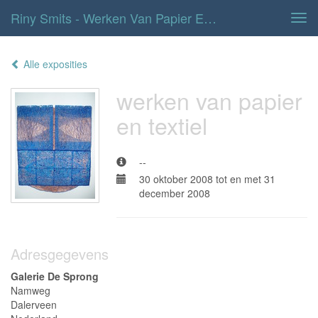
Riny Smits - Werken Van Papier En Textiel
Tog
navi
Alle exposities
werken van papier
en textiel
--
30 oktober 2008 tot en met 31
december 2008
Adresgegevens
Galerie De Sprong
Namweg
Dalerveen