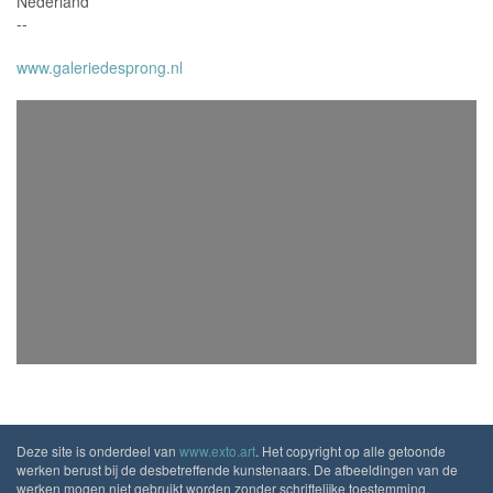
Nederland
--
www.galeriedesprong.nl
Deze site is onderdeel van
www.exto.art
. Het copyright op alle getoonde
werken berust bij de desbetreffende kunstenaars. De afbeeldingen van de
werken mogen niet gebruikt worden zonder schriftelijke toestemming.