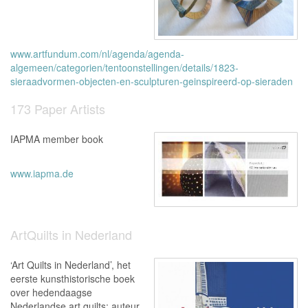
www.artfundum.com/nl/agenda/agenda-
algemeen/categorien/tentoonstellingen/details/1823-
sieraadvormen-objecten-en-sculpturen-geinspireerd-op-sieraden
173 Paper Artists
IAPMA member book
www.iapma.de
ArtQuilts in Nederland
‘Art Quilts in Nederland’, het
eerste kunsthistorische boek
over hedendaagse
Nederlandse art quilts; auteur