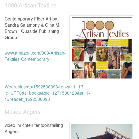
1000 Artisan Textiles
Contemporary Fiber Art by
Sandra Salamony & Gina M.
Brown - Quaside Publishing
Group
www.amazon.com/000-Artisan-
Textiles-Contemporary-
Wearables/dp/1592536093/ref=sr_1_1?
ie=UTF8&s=books&qid=1271508420&sr=1-
1#reader_1592536093
Musee Angers
video inrichten tentoonstelling
Angers