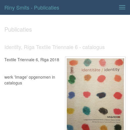
Riny Smits - Publicaties
Tog
navi
Publicaties
Identity, Riga Textile Triennale 6 - catalogus
Textile Triennale 6, Riga 2018
werk 'Image' opgenomen in
catalogus