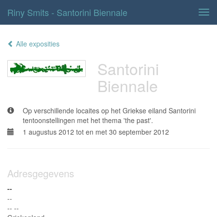
Riny Smits - Santorini Biennale
Tog
navi
Alle exposities
Santorini
Biennale
Op verschillende locaites op het Griekse eiland Santorini
tentoonstellingen met het thema 'the past'.
1 augustus 2012 tot en met 30 september 2012
Adresgegevens
--
--
-- --