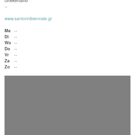
Griekenland
--
www.santorinibiennale.gr
Ma
--
Di
--
Wo
--
Do
--
Vr
--
Za
--
Zo
--