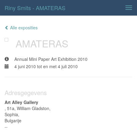
Riny Smits - AMATERAS
Tog
navi
Alle exposities
AMATERAS
Annual Mini Paper Art Exhibition 2010
4 juni 2010 tot en met 4 juli 2010
Adresgegevens
Art Alley Gallery
, 51a, William Gladston,
Sophia,
Bulgarije
--