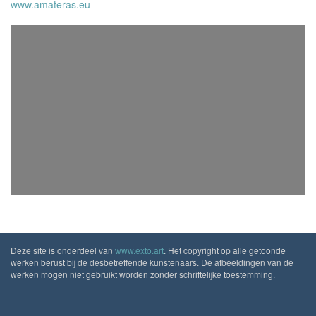
www.amateras.eu
Deze site is onderdeel van
www.exto.art
. Het copyright op alle getoonde
werken berust bij de desbetreffende kunstenaars. De afbeeldingen van de
werken mogen niet gebruikt worden zonder schriftelijke toestemming.