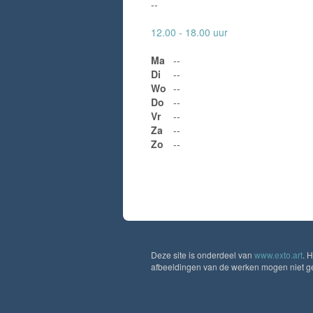
--
12.00 - 18.00 uur
Ma
--
Di
--
Wo
--
Do
--
Vr
--
Za
--
Zo
--
Deze site is onderdeel van
www.exto.art
. 
afbeeldingen van de werken mogen niet geb