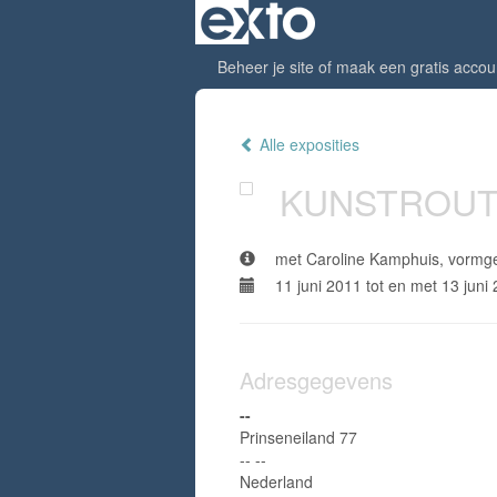
Beheer je site
of
maak een gratis accou
Alle exposities
KUNSTROUTE 
met Caroline Kamphuis, vormge
11 juni 2011 tot en met 13 juni
Adresgegevens
--
Prinseneiland 77
-- --
Nederland