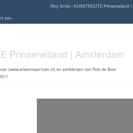
Riny Smits
KUNSTROUTE Prinseneiland |
nt aan
.
Prinseneiland | Amsterdam
ver (www.erisermaar1van.nl) en schilderijen van Rob de Boer
 2011