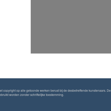
Het copyright op alle getoonde werken berust bij de desbetreffende kunstenaars. De
ruikt worden zonder schriftelijke toestemming.