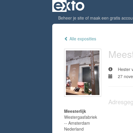
Beheer je site
of
maak een gratis accou
Alle exposities
Meest
Hester 
27 nove
Adresge
Meesterlijk
Westergasfabriek
-- Amsterdam
Nederland