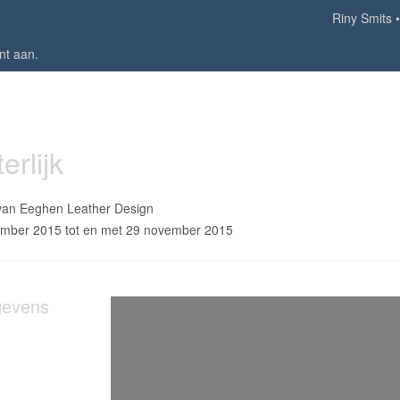
Riny Smits
nt aan
.
erlijk
van Eeghen Leather Design
mber 2015 tot en met 29 november 2015
gevens