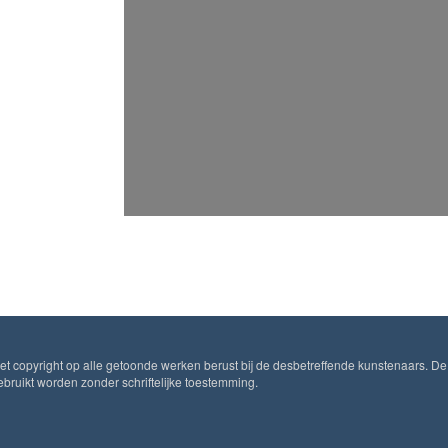
Het copyright op alle getoonde werken berust bij de desbetreffende kunstenaars. De
ruikt worden zonder schriftelijke toestemming.