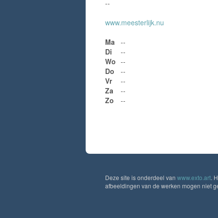
--
www.meesterlijk.nu
Ma
--
Di
--
Wo
--
Do
--
Vr
--
Za
--
Zo
--
Deze site is onderdeel van
www.exto.art
. 
afbeeldingen van de werken mogen niet geb