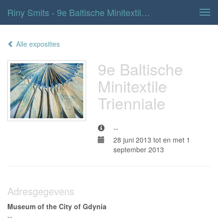
Riny Smits - 9e Baltische Minitextile Trienniale
Tog
navi
Alle exposities
9e Baltische
Minitextile
Trienniale
--
28 juni 2013 tot en met 1
september 2013
Adresgegevens
Museum of the City of Gdynia
--