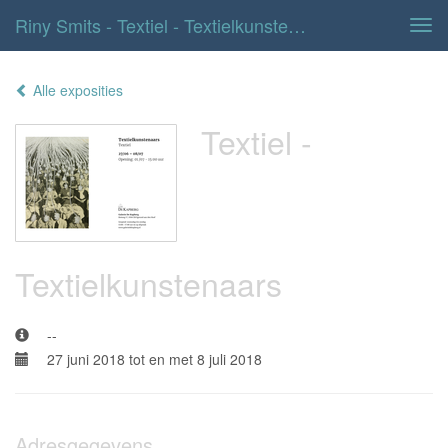
Riny Smits - Textiel - Textielkunstenaars
Tog
navi
Alle exposities
Textiel -
Textielkunstenaars
--
27 juni 2018 tot en met 8 juli 2018
Adresgegevens