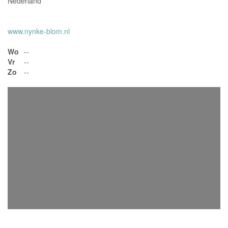
Nederland
www.nynke-blom.nl
Wo
--
Vr
--
Zo
--