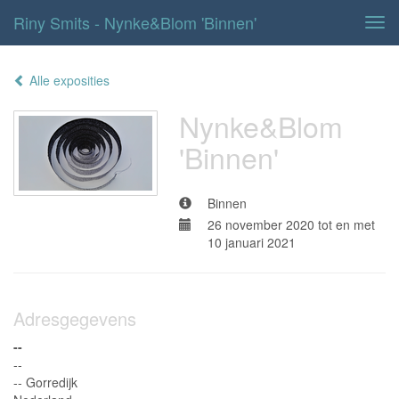
Riny Smits - Nynke&Blom 'Binnen'
Tog
navi
Alle exposities
Nynke&Blom
'Binnen'
Binnen
26 november 2020 tot en met
10 januari 2021
Adresgegevens
--
--
-- Gorredijk