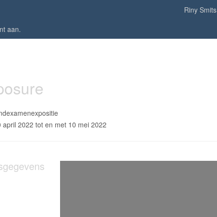
Riny Smits
nt aan
.
posure
indexamenexpositie
 april 2022 tot en met 10 mei 2022
sgegevens