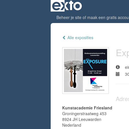
Beheer je site
of
maak een gratis accou
Alle exposities
Ex
e
30
Adre
Kunstacademie Friesland
Groningerstraatweg 453
8924 JH Leeuwarden
Nederland