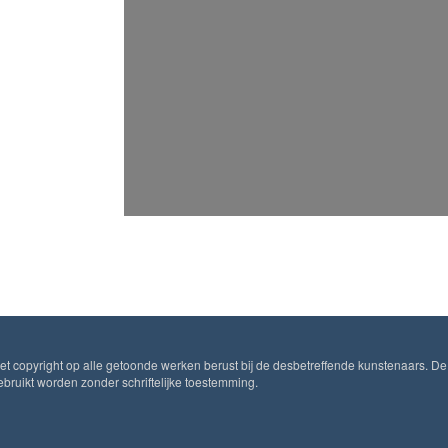
Het copyright op alle getoonde werken berust bij de desbetreffende kunstenaars. De
ruikt worden zonder schriftelijke toestemming.