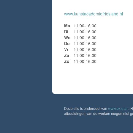
www.kunstacademiefriesland.nl
Ma
11.00-16.00
Di
11.00-16.00
Wo
11.00-16.00
Do
11.00-16.00
Vr
11.00-16.00
Za
11.00-16.00
Zo
11.00-16.00
Deze site is onderdeel van
www.exto.art
. 
afbeeldingen van de werken mogen niet geb