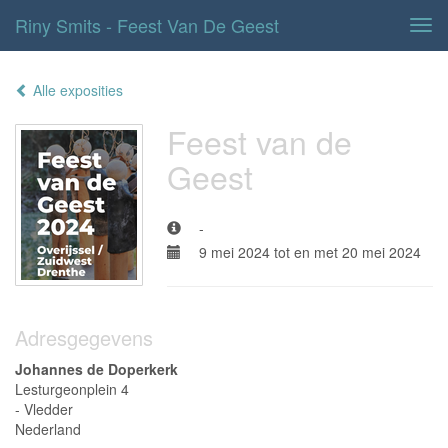
Riny Smits - Feest Van De Geest
Tog
navi
Alle exposities
Feest van de
Geest
-
9 mei 2024 tot en met 20 mei 2024
Adresgegevens
Johannes de Doperkerk
Lesturgeonplein 4
- Vledder
Nederland