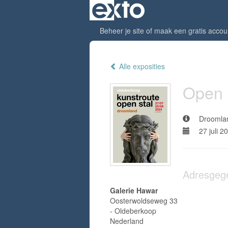
Beheer je site
of
maak een gratis accou
Alle exposities
Open 
Droomla
27 juli 
Adresgeg
Galerie Hawar
Oosterwoldseweg 33
- Oldeberkoop
Nederland