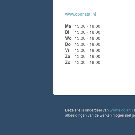
www.openstal.nl
Ma
13.00 - 18.00
Di
13.00 - 18.00
Wo
13.00 - 18.00
Do
13.00 - 18.00
Vr
13.00 - 18.00
Za
13.00 - 18.00
Zo
13.00 - 18.00
Deze site is onderdeel van
www.exto.art
. 
afbeeldingen van de werken mogen niet geb