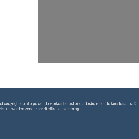
Het copyright op alle getoonde werken berust bij de desbetreffende kunstenaars. De
ruikt worden zonder schriftelijke toestemming.