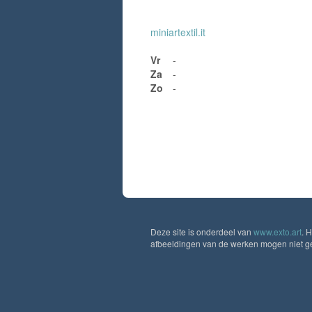
miniartextil.it
Vr
-
Za
-
Zo
-
Deze site is onderdeel van
www.exto.art
. 
afbeeldingen van de werken mogen niet geb