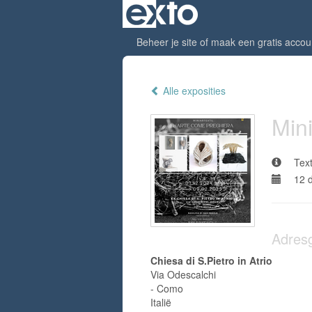
Beheer je site
of
maak een gratis accou
Alle exposities
Mini
Text
12 
Adres
Chiesa di S.Pietro in Atrio
Via Odescalchi
- Como
Italië