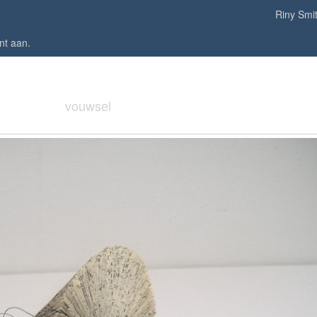
Riny Smi
nt aan
.
vouwsel