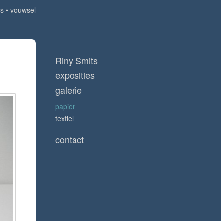
ts
vouwsel
Riny Smits
exposities
galerie
papier
textiel
contact